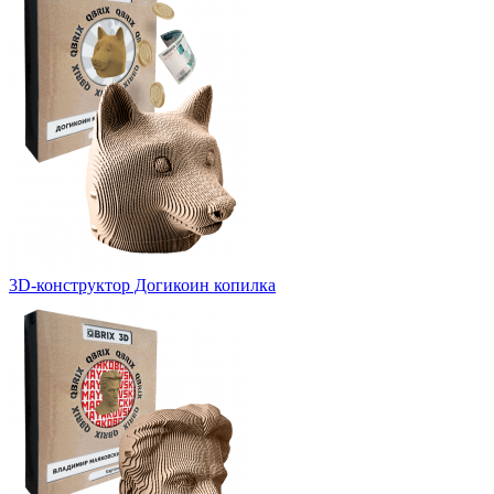
3D-конструктор Догикоин копилка