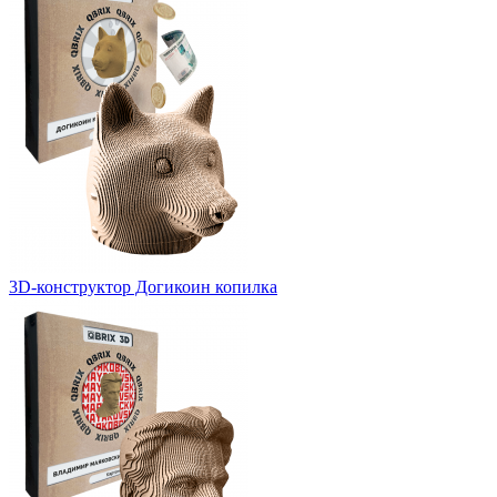
3D-конструктор Догикоин копилка