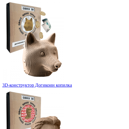
3D-конструктор Догикоин копилка